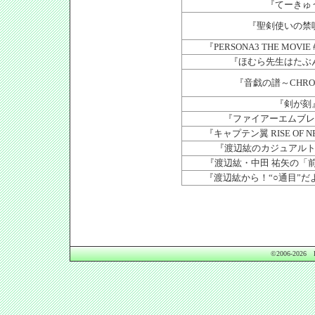
『てーきゅ
『聖剣使いの禁
『PERSONA3 THE MOVIE #1 
『ほむら先生はたぶ
『音戯の譜～CHRO
『剣が刻
『ファイアーエムブレ
『キャプテン翼 RISE OF N
『渡辺紘のカジュアル
『渡辺紘・中田 祐矢の「
『渡辺紘から！“○通目”だ
©2006-2026 PR