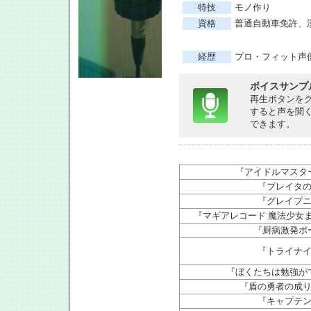
特技
モノ作り
資格
普通自動車免許、
経歴
プロ・フィット声
ボイスサンプ
再生ボタンを
すると声を聞
できます。
『アイドルマスター 
『プレイタ
『グレイプ
『マギアレコード 魔法少女
『厨病激発ボ
『トライナ
『ぼくたちは勉強が
『盾の勇者の成
『キャプテ