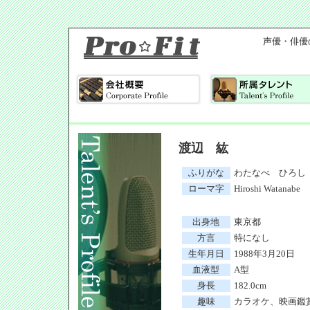
声優・俳優
渡辺 紘
ふりがな
わたなべ ひろし
ローマ字
Hiroshi Watanabe
出身地
東京都
方言
特になし
生年月日
1988年3月20日
血液型
A型
身長
182.0cm
趣味
カラオケ、映画鑑